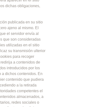
era aparecer en el sitio
ios dichas obligaciones,
ción publicada en su sitio
rcero ajeno al mismo.
El
ue el servidor envía al
es que son consideradas
es utilizadas en el sitio
icaz su transmisión ulterior
 cookies para recoger
 redirija a contenidos de
dos introducidos por los
o a dichos contenidos. En
uier contenido que pudiera
ocediendo a la retirada
utoridades competentes el
contenidos almacenados, a
tarios, redes sociales o