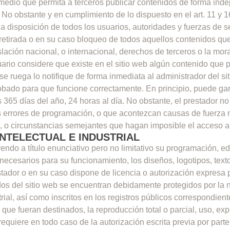
medio que permita a terceros publicar contenidos de forma ind
 No obstante y en cumplimiento de lo dispuesto en el art. 11 y 1
a disposición de todos los usuarios, autoridades y fuerzas de 
 retirada o en su caso bloqueo de todos aquellos contenidos que
slación nacional, o internacional, derechos de terceros o la mora
ario considere que existe en el sitio web algún contenido que 
 se ruega lo notifique de forma inmediata al administrador del si
obado para que funcione correctamente. En principio, puede gar
 365 días del año, 24 horas al día. No obstante, el prestador no
s errores de programación, o que acontezcan causas de fuerza m
s, o circunstancias semejantes que hagan imposible el acceso a
NTELECTUAL E INDUSTRIAL
uyendo a título enunciativo pero no limitativo su programación, e
cesarios para su funcionamiento, los diseños, logotipos, texto
tador o en su caso dispone de licencia o autorización expresa p
dos del sitio web se encuentran debidamente protegidos por la 
trial, así como inscritos en los registros públicos correspondien
a que fueran destinados, la reproducción total o parcial, uso, exp
requiere en todo caso de la autorización escrita previa por parte