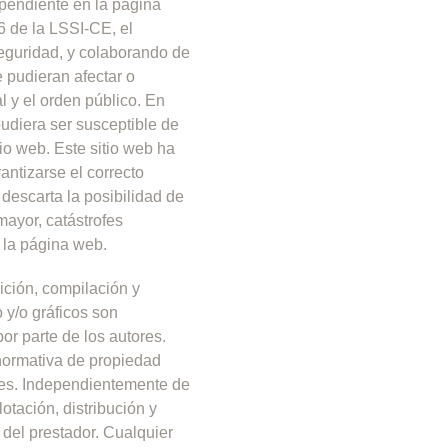
ependiente en la página
6 de la LSSI-CE, el
seguridad, y colaborando de
 pudieran afectar o
l y el orden público. En
pudiera ser susceptible de
tio web.
Este sitio web ha
antizarse el correcto
 descarta la posibilidad de
ayor, catástrofes
 la página web.
dición, compilación y
 y/o gráficos son
or parte de los autores.
normativa de propiedad
tes.
Independientemente de
lotación, distribución y
 del prestador. Cualquier