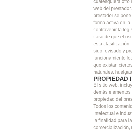
cualesquiera otro 
web del prestador.
prestador se pone 
forma activa en la
contravenir la legi
caso de que el usu
esta clasificación,
sido revisado y pr
funcionamiento los
que existan cierto
naturales, huelga
PROPIEDAD I
El sitio web, incl
demás elementos ne
propiedad del pres
Todos los conteni
intelectual e indus
la finalidad para l
comercialización, 