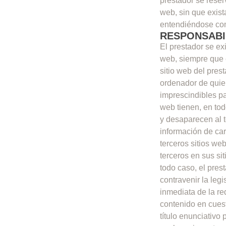
prestador se reser
web, sin que exist
entendiéndose como
RESPONSABI
El prestador se ex
web, siempre que 
sitio web del pres
ordenador de quie
imprescindibles par
web tienen, en tod
y desaparecen al t
información de car
terceros sitios we
terceros en sus si
todo caso, el pres
contravenir la legi
inmediata de la re
contenido en cuest
título enunciativo 