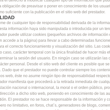
va el derecho a modificar cualquier tipo de información que pudi
a obligación de preavisar o poner en conocimiento de los usuar
 suficiente con la publicación en el sitio web del prestador.
LIDAD
ime de cualquier tipo de responsabilidad derivada de la informa
esta información haya sido manipulada o introducida por un te
tador puede utilizar cookies (pequeños archivos de información q
n accede a la página) para llevar a cabo determinadas funcion
a el correcto funcionamiento y visualización del sitio. Las cooki
o caso, carácter temporal con la única finalidad de hacer más ef
erminar la sesión del usuario. En ningún caso se utilizarán las
ácter personal.
Desde el sitio web del cliente es posible que se
b. Dado que el prestador no puede controlar siempre los conteni
tios web, éste no asume ningún tipo de responsabilidad respect
tador manifiesta que procederá a la retirada inmediata de cualq
slación nacional o internacional, la moral o el orden público, pr
dirección a dicho sitio web, poniendo en conocimiento de las a
ión.
El prestador no se hace responsable de la información y 
pero no limitativo, en foros, chat´s, generadores de blogs, comen