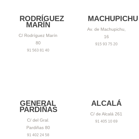
RODRÍGUEZ
MACHUPICHU
MARÍN
Av. de Machupichu,
C/ Rodríguez Marín
16
80
915 93 75 20
91 563 81 40
GENERAL
ALCALÁ
PARDIÑAS
C/ de Alcalá 261
C/ del Gral.
91 405 10 69
Pardiñas 80
91 402 24 58