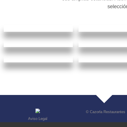
selecció
Cazorla Machupichu
Cazorla Machupichu
Cazorla Machupi
©
Cazorla Restaurantes
Aviso Legal